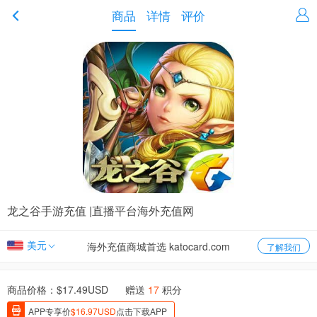
商品
详情
评价
龙之谷手游充值 |直播平台海外充值网
美元
海外充值商城首选 katocard.com
了解我们
商品价格：$
17.49
USD 赠送
17
积分
APP专享价
$
16.97
USD
点击下载APP