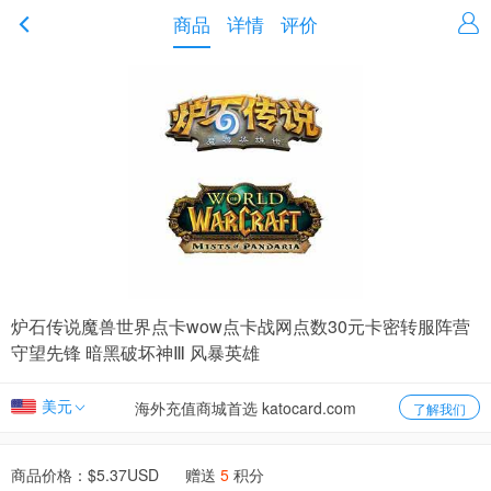
商品
详情
评价
炉石传说魔兽世界点卡wow点卡战网点数30元卡密转服阵营
守望先锋 暗黑破坏神Ⅲ 风暴英雄
美元
海外充值商城首选 katocard.com
了解我们
商品价格：$
5.37
USD 赠送
5
积分