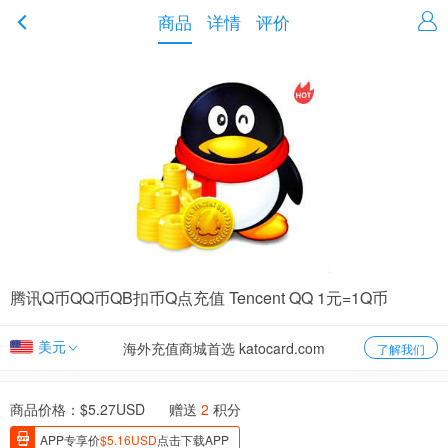
商品
详情
评价
腾讯Q币QQ币QB扣币Q点充值 Tencent QQ 1元=1Q币
美元
海外充值商城首选 katocard.com
了解我们
商品价格：$
5.27
USD 赠送
2
积分
APP专享价
$
5.16
USD
点击下载APP