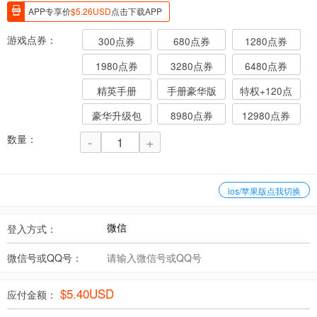
APP专享价
$
5.26
USD
点击下载APP
游戏点券：
300点券
680点券
1280点券
1980点券
3280点券
6480点券
精英手册
手册豪华版
特权+120点
豪华升级包
8980点券
12980点券
数量：
-
+
ios/苹果版点我切换
登入方式：
微信号或QQ号：
$
5.40
USD
应付金额：