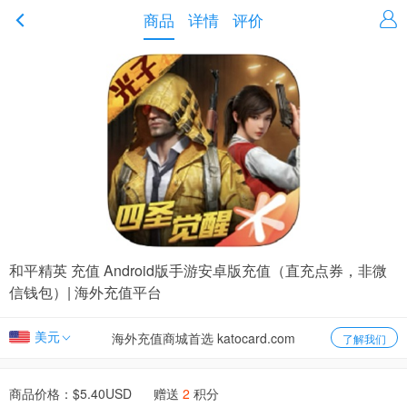
商品
详情
评价
和平精英 充值 Android版手游安卓版充值（直充点券，非微
信钱包）| 海外充值平台
美元
海外充值商城首选 katocard.com
了解我们
商品价格：$
5.40
USD 赠送
2
积分